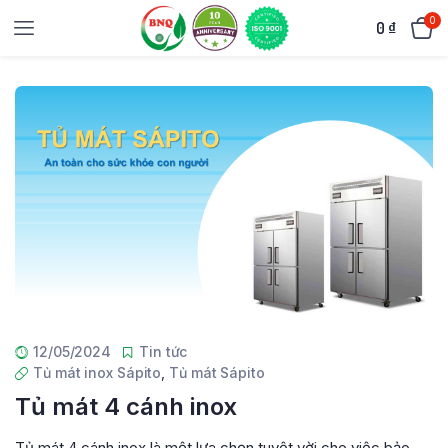
0
0
₫
12/05/2024
Tin tức
Tủ mát inox Sápito
,
Tủ mát Sápito
Tủ mát 4 cánh inox
Tủ mát 4 cánh inox là một lựa chọn tuyệt vời cho việc bảo