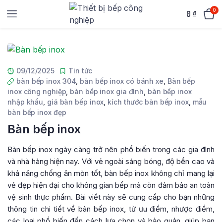
0
0
₫
09/12/2025
Tin tức
bàn bếp inox 304
,
bàn bếp inox có bánh xe
,
Bàn bếp
inox công nghiệp
,
bàn bếp inox gia đình
,
bàn bếp inox
nhập khẩu
,
giá bàn bếp inox
,
kích thước bàn bếp inox
,
mẫu
bàn bếp inox đẹp
Bàn bếp inox
Bàn bếp inox ngày càng trở nên phổ biến trong các gia đình
và nhà hàng hiện nay. Với vẻ ngoài sáng bóng, độ bền cao và
khả năng chống ăn mòn tốt, bàn bếp inox không chỉ mang lại
vẻ đẹp hiện đại cho không gian bếp mà còn đảm bảo an toàn
vệ sinh thực phẩm. Bài viết này sẽ cung cấp cho bạn những
thông tin chi tiết về bàn bếp inox, từ ưu điểm, nhược điểm,
các loại phổ biến đến cách lựa chọn và bảo quản, giúp bạn