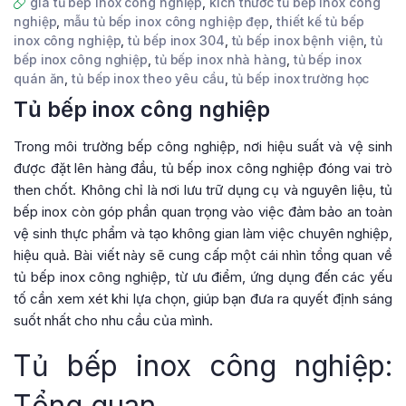
giá tủ bếp inox công nghiệp
,
kích thước tủ bếp inox công
nghiệp
,
mẫu tủ bếp inox công nghiệp đẹp
,
thiết kế tủ bếp
inox công nghiệp
,
tủ bếp inox 304
,
tủ bếp inox bệnh viện
,
tủ
bếp inox công nghiệp
,
tủ bếp inox nhà hàng
,
tủ bếp inox
quán ăn
,
tủ bếp inox theo yêu cầu
,
tủ bếp inox trường học
Tủ bếp inox công nghiệp
Trong môi trường bếp công nghiệp, nơi hiệu suất và vệ sinh
được đặt lên hàng đầu, tủ bếp inox công nghiệp đóng vai trò
then chốt. Không chỉ là nơi lưu trữ dụng cụ và nguyên liệu, tủ
bếp inox còn góp phần quan trọng vào việc đảm bảo an toàn
vệ sinh thực phẩm và tạo không gian làm việc chuyên nghiệp,
hiệu quả. Bài viết này sẽ cung cấp một cái nhìn tổng quan về
tủ bếp inox công nghiệp, từ ưu điểm, ứng dụng đến các yếu
tố cần xem xét khi lựa chọn, giúp bạn đưa ra quyết định sáng
suốt nhất cho nhu cầu của mình.
Tủ bếp inox công nghiệp:
Tổng quan