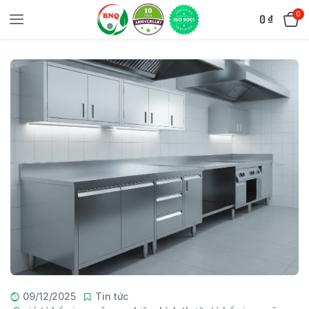
0
0
₫
09/12/2025
Tin tức