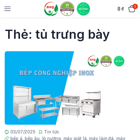
0
0
₫
Thẻ:
tủ trưng bày
03/07/2025
Tin tức
bếp á
,
bếp âu
,
lò nướng
,
máy giặt là
,
máy làm đá
,
máy