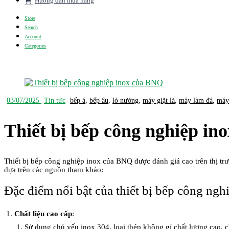
Hướng dẫn mua hàng
Store
Search
Account
Categories
03/07/2025
Tin tức
bếp á
,
bếp âu
,
lò nướng
,
máy giặt là
,
máy làm đá
,
máy
Thiết bị bếp công nghiệp i
Thiết bị bếp công nghiệp inox của BNQ được đánh giá cao trên thị trư
dựa trên các nguồn tham khảo:
Đặc điểm nổi bật của thiết bị bếp công ng
Chất liệu cao cấp
:
Sử dụng chủ yếu inox 304, loại thép không gỉ chất lượng cao, c