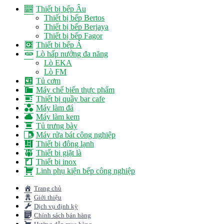
Thiết bị bếp Âu
Thiết bị bếp Bertos
Thiết bị bếp Berjaya
Thiết bị bếp Fagor
Thiết bị bếp Á
Lò hấp nướng đa năng
Lò EKA
Lò FM
Tủ cơm
Máy chế biến thực phẩm
Thiết bị quầy bar cafe
Máy làm đá
Máy làm kem
Tủ trưng bày
Máy rửa bát công nghiệp
Thiết bị đông lạnh
Thiết bị giặt là
Thiết bị inox
Linh phụ kiện bếp công nghiệp
Trang chủ
Giới thiệu
Dịch vụ định kỳ
Chính sách bán hàng