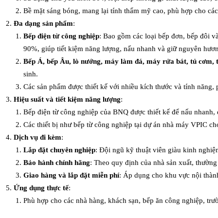
Bề mặt sáng bóng, mang lại tính thẩm mỹ cao, phù hợp cho cá
Đa dạng sản phẩm
:
Bếp điện từ công nghiệp
: Bao gồm các loại bếp đơn, bếp đôi v
90%, giúp tiết kiệm năng lượng, nấu nhanh và giữ nguyên hươ
Bếp Á, bếp Âu, lò nướng, máy làm đá, máy rửa bát, tủ cơm, tủ
sinh.
Các sản phẩm được thiết kế với nhiều kích thước và tính năng, 
Hiệu suất và tiết kiệm năng lượng
:
Bếp điện từ công nghiệp của BNQ được thiết kế để nấu nhanh, đề
Các thiết bị như bếp từ công nghiệp tại dự án nhà máy VPIC ch
Dịch vụ đi kèm
:
Lắp đặt chuyên nghiệp
: Đội ngũ kỹ thuật viên giàu kinh nghiệ
Bảo hành chính hãng
: Theo quy định của nhà sản xuất, thường
Giao hàng và lắp đặt miễn phí
: Áp dụng cho khu vực nội thành
Ứng dụng thực tế
:
Phù hợp cho các nhà hàng, khách sạn, bếp ăn công nghiệp, trư