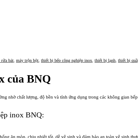
 rửa bát
,
máy trộn bột
,
thiết bị bếp công nghiệp inox
,
thiết bị lạnh
,
thiết bị qu
nox của BNQ
ờng nhờ chất lượng, độ bền và tính ứng dụng trong các không gian bếp nh
hiệp inox BNQ:
hống ăn mòn, chịu nhiệt tốt, dễ vệ sinh và đảm bảo an toàn vệ sinh th