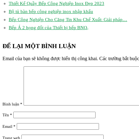
Thiết Kế Quầy Bếp Công Nghiệp Inox Đẹp 2023
Bộ tủ bàn bếp công nghiệp inox nhập khẩu
Bếp Công Nghiệp Cho Căng Tin Khu Chế Xuất: Giải pháp…
Bếp Á 2 họng đốt của Thiết bị bếp BNQ,
ĐỂ LẠI MỘT BÌNH LUẬN
Email của bạn sẽ không được hiển thị công khai.
Các trường bắt buộ
Bình luận
*
Tên
*
Email
*
Trang web