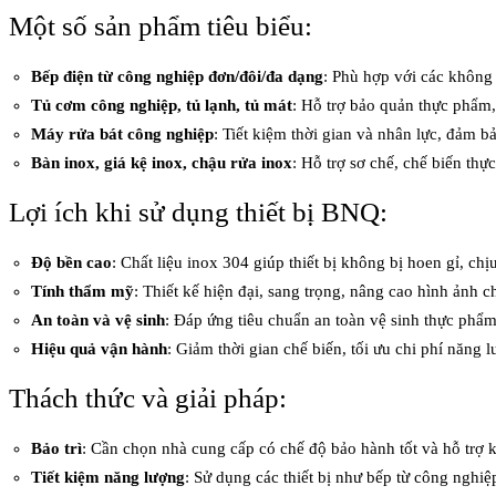
Một số sản phẩm tiêu biểu:
Bếp điện từ công nghiệp đơn/đôi/đa dạng
: Phù hợp với các không
Tủ cơm công nghiệp, tủ lạnh, tủ mát
: Hỗ trợ bảo quản thực phẩm,
Máy rửa bát công nghiệp
: Tiết kiệm thời gian và nhân lực, đảm bả
Bàn inox, giá kệ inox, chậu rửa inox
: Hỗ trợ sơ chế, chế biến thự
Lợi ích khi sử dụng thiết bị BNQ:
Độ bền cao
: Chất liệu inox 304 giúp thiết bị không bị hoen gỉ, c
Tính thẩm mỹ
: Thiết kế hiện đại, sang trọng, nâng cao hình ảnh
An toàn và vệ sinh
: Đáp ứng tiêu chuẩn an toàn vệ sinh thực phẩ
Hiệu quả vận hành
: Giảm thời gian chế biến, tối ưu chi phí năng 
Thách thức và giải pháp:
Bảo trì
: Cần chọn nhà cung cấp có chế độ bảo hành tốt và hỗ trợ
Tiết kiệm năng lượng
: Sử dụng các thiết bị như bếp từ công nghiệ