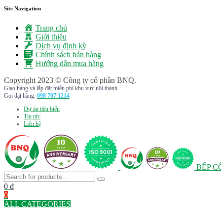
Site Navigation
Trang chủ
Giới thiệu
Dịch vụ định kỳ
Chính sách bán hàng
Hướng dẫn mua hàng
Copyright 2023 © Công ty cổ phần BNQ.
Giao hàng và lắp đặt miễn phí khu vực nội thành.
Gọi đặt hàng:
098 707 1214
Dự án tiêu biểu
Tin tức
Liên hệ
BẾP C
0
₫
0
ALL CATEGORIES
TOTAL 291 PRODUCTS