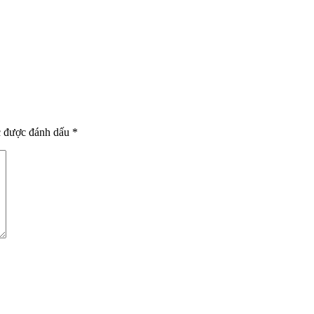
c được đánh dấu
*