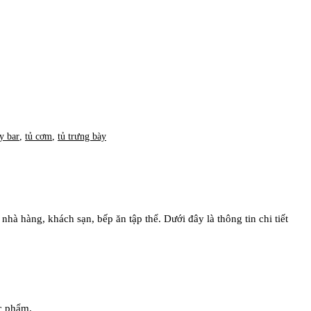
ầy bar
,
tủ cơm
,
tủ trưng bày
à hàng, khách sạn, bếp ăn tập thể. Dưới đây là thông tin chi tiết
ực phẩm.