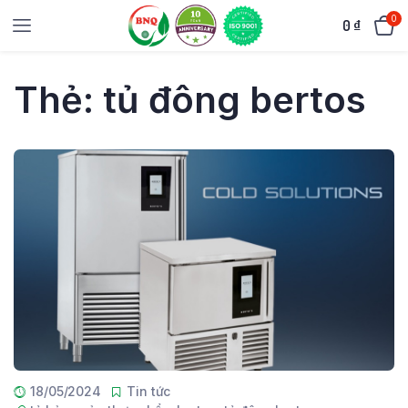
0
0
₫
Thẻ:
tủ đông bertos
18/05/2024
Tin tức