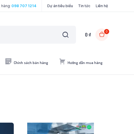
t hàng:
098 707 1214
Dự án tiêu biểu
Tin tức
Liên hệ
0
0
₫
Chính sách bán hàng
Hướng dẫn mua hàng