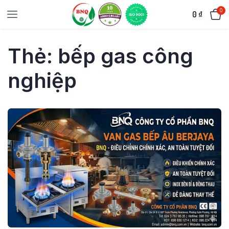
0
0
₫
Thẻ:
bếp gas công
nghiệp