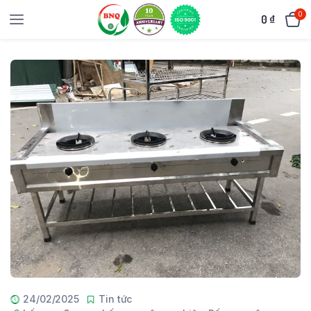
0
0
₫
24/02/2025
Tin tức