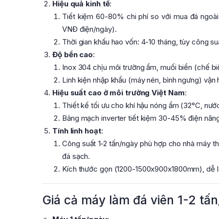
Hiệu quả kinh tế
:
Tiết kiệm 60-80% chi phí so với mua đá ngoài
VNĐ điện/ngày).
Thời gian khấu hao vốn: 4-10 tháng, tùy công su
Độ bền cao
:
Inox 304 chịu môi trường ẩm, muối biển (chế biế
Linh kiện nhập khẩu (máy nén, bình ngưng) vận h
Hiệu suất cao ở môi trường Việt Nam
:
Thiết kế tối ưu cho khí hậu nóng ẩm (32°C, nướ
Bảng mạch inverter tiết kiệm 30-45% điện năng
Tính linh hoạt
:
Công suất 1-2 tấn/ngày phù hợp cho nhà máy th
đá sạch.
Kích thước gọn (1200-1500x900x1800mm), dễ lắ
Giá cả máy làm đá viên 1-2 tấ