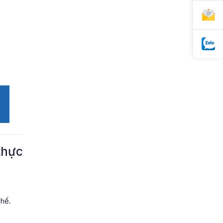
thực
chế.