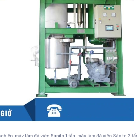
nghiệp
,
máy làm đá viên Sápito 1 tấn
,
máy làm đá viên Sápito 2 tấ