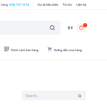
t hàng:
098 707 1214
Dự án tiêu biểu
Tin tức
Liên hệ
0
0
₫
Chính sách bán hàng
Hướng dẫn mua hàng