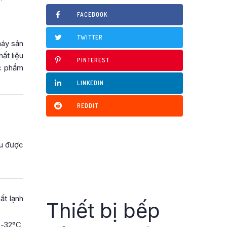
FACEBOOK
TWITTER
máy sản
ất liệu
PINTEREST
ực phẩm
LINKEDIN
REDDIT
ịu được
ất lạnh
Thiết bị bếp
0-32°C,