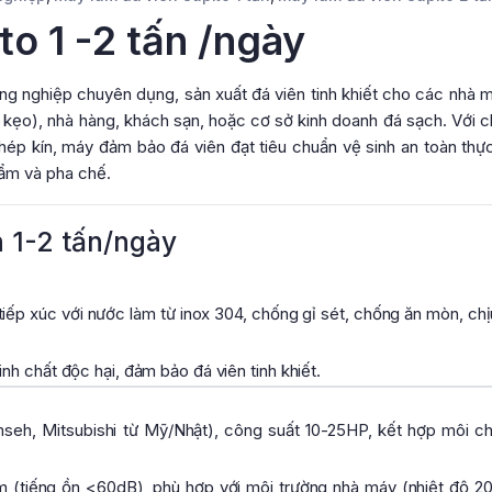
to 1 -2 tấn /ngày
công nghiệp chuyên dụng, sản xuất đá viên tinh khiết cho các nhà 
h kẹo), nhà hàng, khách sạn, hoặc cơ sở kinh doanh đá sạch. Với ch
 khép kín, máy đảm bảo đá viên đạt tiêu chuẩn vệ sinh an toàn th
ẩm và pha chế.
 1-2 tấn/ngày
iếp xúc với nước làm từ inox 304, chống gỉ sét, chống ăn mòn, ch
h chất độc hại, đảm bảo đá viên tinh khiết.
h, Mitsubishi từ Mỹ/Nhật), công suất 10-25HP, kết hợp môi ch
.
êm (tiếng ồn <60dB), phù hợp với môi trường nhà máy (nhiệt độ 2