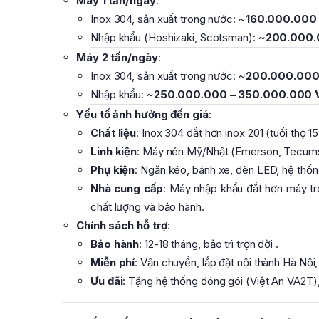
Máy 1 tấn/ngày
:
Inox 304, sản xuất trong nước: ~
160.000.000
Nhập khẩu (Hoshizaki, Scotsman): ~
200.000.
Máy 2 tấn/ngày
:
Inox 304, sản xuất trong nước: ~
200.000.000
Nhập khẩu: ~
250.000.000 – 350.000.000
Yếu tố ảnh hưởng đến giá
:
Chất liệu
: Inox 304 đắt hơn inox 201 (tuổi thọ 
Linh kiện
: Máy nén Mỹ/Nhật (Emerson, Tecums
Phụ kiện
: Ngăn kéo, bánh xe, đèn LED, hệ thốn
Nhà cung cấp
: Máy nhập khẩu đắt hơn máy tr
chất lượng và bảo hành.
Chính sách hỗ trợ
:
Bảo hành
: 12-18 tháng, bảo trì trọn đời .
Miễn phí
: Vận chuyển, lắp đặt nội thành Hà Nội
Ưu đãi
: Tặng hệ thống đóng gói (Việt An VA2T),