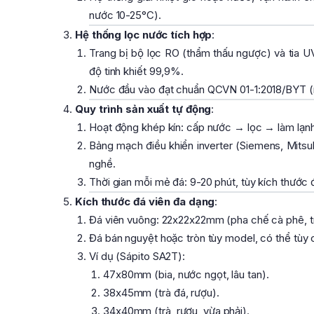
nước 10-25°C).
Hệ thống lọc nước tích hợp
:
Trang bị bộ lọc RO (thẩm thấu ngược) và tia UV 
độ tinh khiết 99,9%.
Nước đầu vào đạt chuẩn QCVN 01-1:2018/BYT (n
Quy trình sản xuất tự động
:
Hoạt động khép kín: cấp nước → lọc → làm lạnh
Bảng mạch điều khiển inverter (Siemens, Mitsubi
nghề.
Thời gian mỗi mẻ đá: 9-20 phút, tùy kích thước 
Kích thước đá viên đa dạng
:
Đá viên vuông: 22x22x22mm (pha chế cà phê, 
Đá bán nguyệt hoặc tròn tùy model, có thể tùy 
Ví dụ (Sápito SA2T):
47x80mm (bia, nước ngọt, lâu tan).
38x45mm (trà đá, rượu).
34x40mm (trà, rượu, vừa phải).