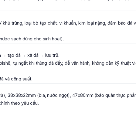
khử trùng, loại bỏ tạp chất, vi khuẩn, kim loại nặng, đảm bảo đá v
ước sạch dùng cho sinh hoạt).
 → tạo đá → xả đá → lưu trữ.
shi), tự ngắt khi thùng đá đầy, dễ vận hành, không cần kỹ thuật vi
đá và công suất.
trà), 38x38x22mm (bia, nước ngọt), 47x80mm (bảo quản thực phẩ
chỉnh theo yêu cầu.