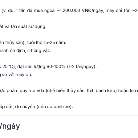
 (ví dụ: 1 tấn đá mua ngoài ~1.200.000 VNĐ/ngày, máy chỉ tốn ~
ất và tần suất sử dụng.
n thủy sản), tuổi thọ 15-25 năm.
ành ổn định, ít hỏng vặt.
c 25°C), đạt sản lượng 80-100% (1-2 tấn/ngày).
 so với máy cũ.
ực phẩm quy mô vừa (chế biến thủy sản, thịt, bánh kẹo) hoặc kin
p đặt, di chuyển (nếu có bánh xe).
n/ngày