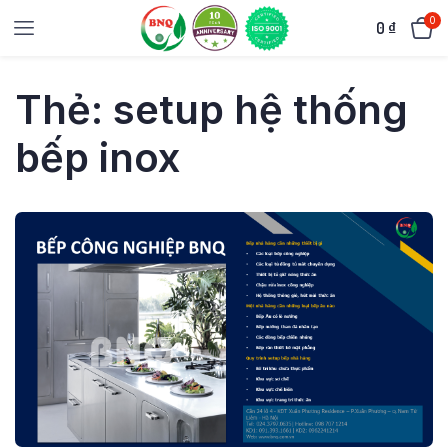
0
0
₫
Thẻ:
setup hệ thống
bếp inox