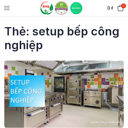
0
0
₫
Thẻ:
setup bếp công
nghiệp