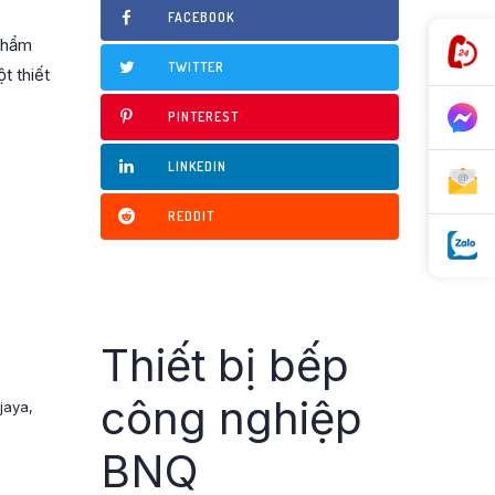
FACEBOOK
 phẩm
TWITTER
t thiết
PINTEREST
LINKEDIN
REDDIT
Thiết bị bếp
công nghiệp
rjaya
,
BNQ