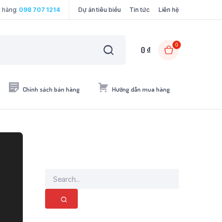
t hàng:
098 707 1214
Dự án tiêu biểu
Tin tức
Liên hệ
0
0
₫
Chính sách bán hàng
Hướng dẫn mua hàng