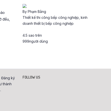
By
Phạm Bằng
bảo
Thiết kế thi công bếp công nghiệp, kinh
ở đều,
doanh thiết bị bếp công nghiệp
4.5
sao trên
999
người dùng
FOLLOW US
 Đăng ký
ư thành
.