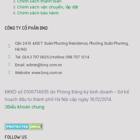
Chính sách thanh toán
Chính sách vận chuyển, lắp đặt
Chính sách bảo hành
CÔNG TY CỔ PHẦN BNQ
Căn 24 lô 4,KĐT Xuân Phương Residence, Phường Xuân Phương,
Hà Nội
Tel: 024.3 797 0635 | Hotline: 098 707 1214
Email: admin@bnq.com.vn
Website: www.bnq.com.vn
ĐKKD số 0106714935 do Phòng Đăng ký kinh doanh – Sở kế
hoạch đầu tư thành phố Hà Nội cấp ngày 16/12/2014.
Điều khoản chung
FOLLOW US