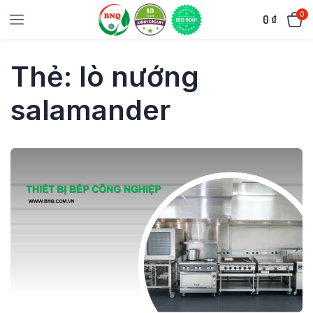
0
0
₫
Thẻ:
lò nướng
salamander