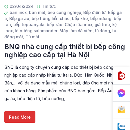
02/04/2024
Tin tức
bàn inox
,
bàn mát
,
bếp công nghiệp
,
Bếp điện từ
,
Bếp ga
á
,
Bếp ga âu
,
bếp hông liền chảo
,
bếp kho
,
bếp nướng
,
bếp
rán
,
bếp teppanyaki
,
bếp xào
,
Chậu rửa inox
,
giá treo
,
kệ
inox
,
lò nướng salamander
,
Máy làm đá viên
,
tủ đông
,
tủ
đông mát
,
Tủ mát
BNQ nhà cung cấp thiết bị bếp công
nghiệp cao cấp tại Hà Nội
BNQ là công ty chuyên cung cấp các thiết bị bếp công
nghiệp cao cấp nhập khẩu từ Italia, Đức, Hàn Quốc, Nhật
Bản,… với đa dạng mẫu mã, chủng loại, đáp ứng mọi nhu cầu
của khách hàng. Sản phẩm của BNQ bao gồm: Bếp Âu: Bếp
ga âu, bếp điện từ, bếp nướng,
Read More