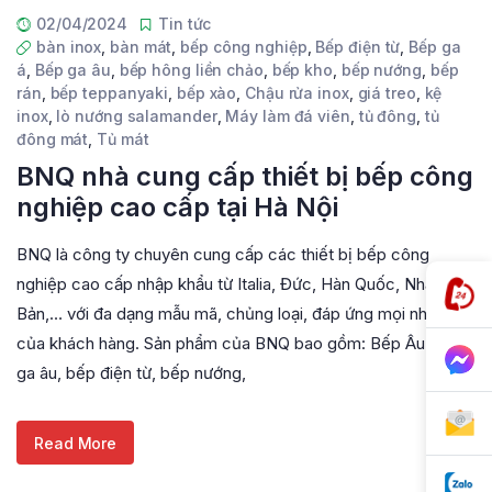
02/04/2024
Tin tức
bàn inox
,
bàn mát
,
bếp công nghiệp
,
Bếp điện từ
,
Bếp ga
á
,
Bếp ga âu
,
bếp hông liền chảo
,
bếp kho
,
bếp nướng
,
bếp
rán
,
bếp teppanyaki
,
bếp xào
,
Chậu rửa inox
,
giá treo
,
kệ
inox
,
lò nướng salamander
,
Máy làm đá viên
,
tủ đông
,
tủ
đông mát
,
Tủ mát
BNQ nhà cung cấp thiết bị bếp công
nghiệp cao cấp tại Hà Nội
BNQ là công ty chuyên cung cấp các thiết bị bếp công
nghiệp cao cấp nhập khẩu từ Italia, Đức, Hàn Quốc, Nhật
Bản,… với đa dạng mẫu mã, chủng loại, đáp ứng mọi nhu cầu
của khách hàng. Sản phẩm của BNQ bao gồm: Bếp Âu: Bếp
ga âu, bếp điện từ, bếp nướng,
Read More