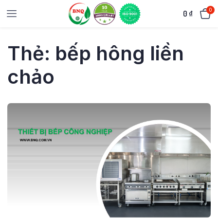
0
0
₫
Thẻ:
bếp hông liền
chảo