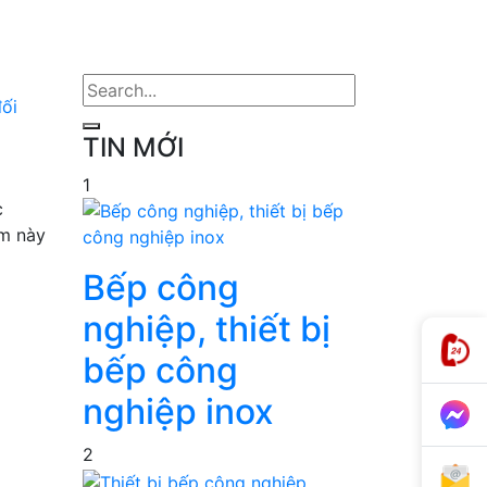
ối
TIN MỚI
1
c
ẩm này
Bếp công
nghiệp, thiết bị
bếp công
nghiệp inox
2