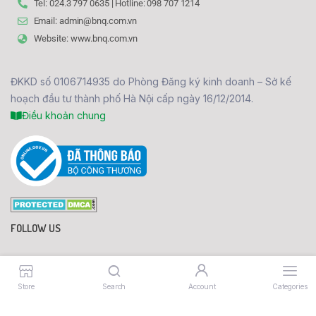
Tel: 024.3 797 0635 | Hotline: 098 707 1214
Email: admin@bnq.com.vn
Website: www.bnq.com.vn
ĐKKD số 0106714935 do Phòng Đăng ký kinh doanh – Sở kế
hoạch đầu tư thành phố Hà Nội cấp ngày 16/12/2014.
Điều khoản chung
FOLLOW US
096 630 1214
Store
Search
Account
Categories