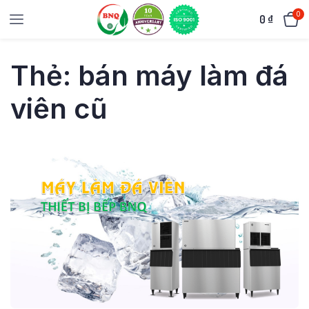
0
0
₫
Thẻ:
bán máy làm đá
viên cũ