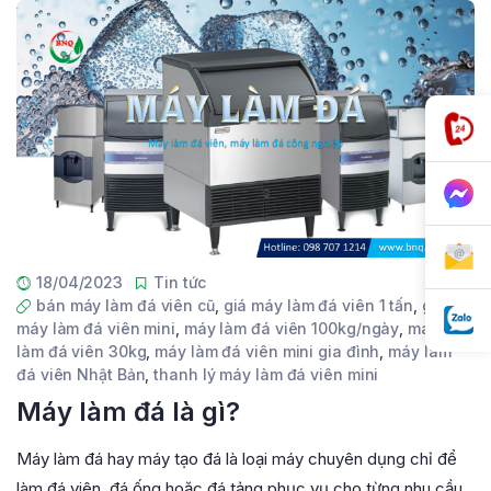
18/04/2023
Tin tức
bán máy làm đá viên cũ
,
giá máy làm đá viên 1 tấn
,
giá
máy làm đá viên mini
,
máy làm đá viên 100kg/ngày
,
máy
làm đá viên 30kg
,
máy làm đá viên mini gia đình
,
máy làm
đá viên Nhật Bản
,
thanh lý máy làm đá viên mini
Máy làm đá là gì?
Máy làm đá hay máy tạo đá là loại máy chuyên dụng chỉ để
làm đá viên, đá ống hoặc đá tảng phục vụ cho từng nhu cầu