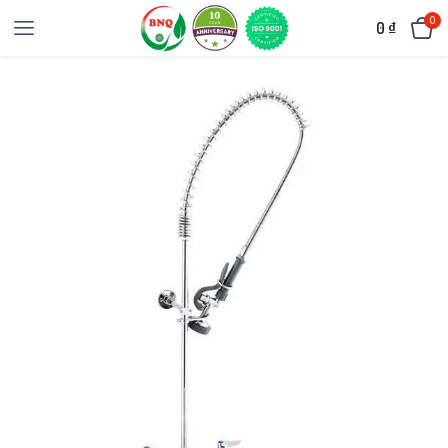
0
0
₫