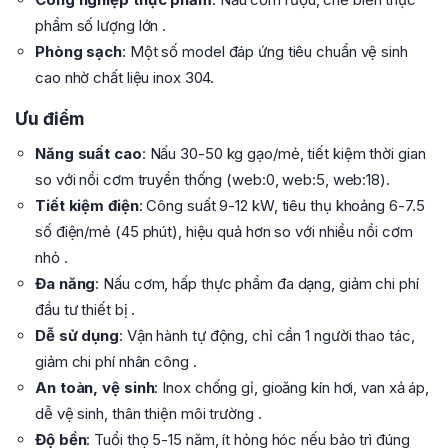
phẩm số lượng lớn .
Phòng sạch
: Một số model đáp ứng tiêu chuẩn vệ sinh
cao nhờ chất liệu inox 304.
Ưu điểm
Năng suất cao
: Nấu 30-50 kg gạo/mẻ, tiết kiệm thời gian
so với nồi cơm truyền thống (web:0, web:5, web:18).
Tiết kiệm điện
: Công suất 9-12 kW, tiêu thụ khoảng 6-7.5
số điện/mẻ (45 phút), hiệu quả hơn so với nhiều nồi cơm
nhỏ .
Đa năng
: Nấu cơm, hấp thực phẩm đa dạng, giảm chi phí
đầu tư thiết bị .
Dễ sử dụng
: Vận hành tự động, chỉ cần 1 người thao tác,
giảm chi phí nhân công .
An toàn, vệ sinh
: Inox chống gỉ, gioăng kín hơi, van xả áp,
dễ vệ sinh, thân thiện môi trường .
Độ bền
: Tuổi thọ 5-15 năm, ít hỏng hóc nếu bảo trì đúng