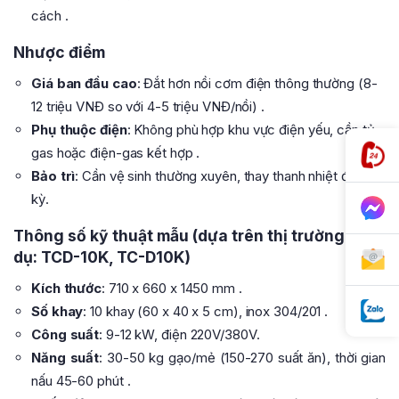
cách .
Nhược điểm
Giá ban đầu cao
: Đắt hơn nồi cơm điện thông thường (8-
12 triệu VNĐ so với 4-5 triệu VNĐ/nồi) .
Phụ thuộc điện
: Không phù hợp khu vực điện yếu, cần tủ
gas hoặc điện-gas kết hợp .
Bảo trì
: Cần vệ sinh thường xuyên, thay thanh nhiệt định
kỳ.
Thông số kỹ thuật mẫu (dựa trên thị trường, ví
dụ: TCD-10K, TC-D10K)
Kích thước
: 710 x 660 x 1450 mm .
Số khay
: 10 khay (60 x 40 x 5 cm), inox 304/201 .
Công suất
: 9-12 kW, điện 220V/380V.
Năng suất
: 30-50 kg gạo/mẻ (150-270 suất ăn), thời gian
nấu 45-60 phút .