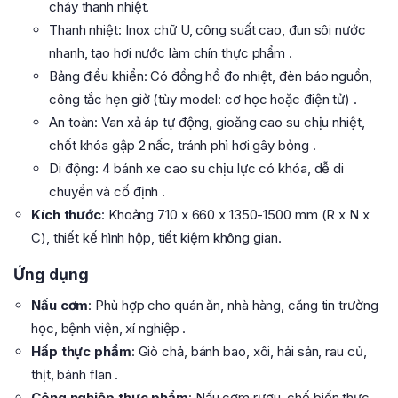
cháy thanh nhiệt.
Thanh nhiệt: Inox chữ U, công suất cao, đun sôi nước
nhanh, tạo hơi nước làm chín thực phẩm .
Bảng điều khiển: Có đồng hồ đo nhiệt, đèn báo nguồn,
công tắc hẹn giờ (tùy model: cơ học hoặc điện tử) .
An toàn: Van xả áp tự động, gioăng cao su chịu nhiệt,
chốt khóa gập 2 nấc, tránh phì hơi gây bỏng .
Di động: 4 bánh xe cao su chịu lực có khóa, dễ di
chuyển và cố định .
Kích thước
: Khoảng 710 x 660 x 1350-1500 mm (R x N x
C), thiết kế hình hộp, tiết kiệm không gian.
Ứng dụng
Nấu cơm
: Phù hợp cho quán ăn, nhà hàng, căng tin trường
học, bệnh viện, xí nghiệp .
Hấp thực phẩm
: Giò chả, bánh bao, xôi, hải sản, rau củ,
thịt, bánh flan .
Công nghiệp thực phẩm
: Nấu cơm rượu, chế biến thực