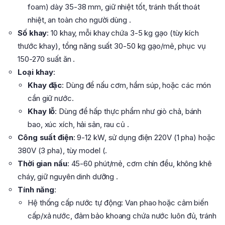
foam) dày 35-38 mm, giữ nhiệt tốt, tránh thất thoát
nhiệt, an toàn cho người dùng .
Số khay
: 10 khay, mỗi khay chứa 3-5 kg gạo (tùy kích
thước khay), tổng năng suất 30-50 kg gạo/mẻ, phục vụ
150-270 suất ăn .
Loại khay
:
Khay đặc
: Dùng để nấu cơm, hầm súp, hoặc các món
cần giữ nước.
Khay lỗ
: Dùng để hấp thực phẩm như giò chả, bánh
bao, xúc xích, hải sản, rau củ .
Công suất điện
: 9-12 kW, sử dụng điện 220V (1 pha) hoặc
380V (3 pha), tùy model (.
Thời gian nấu
: 45-60 phút/mẻ, cơm chín đều, không khê
cháy, giữ nguyên dinh dưỡng .
Tính năng
:
Hệ thống cấp nước tự động: Van phao hoặc cảm biến
cấp/xả nước, đảm bảo khoang chứa nước luôn đủ, tránh