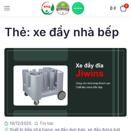
0
0
₫
Thẻ:
xe đẩy nhà bếp
19/12/2025
Tin tức
thiết bị bếp nhà hàng
,
xe đẩy dọn bàn
,
xe đẩy đựng bát