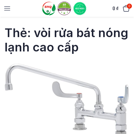
0
0
₫
Thẻ:
vòi rửa bát nóng
lạnh cao cấp