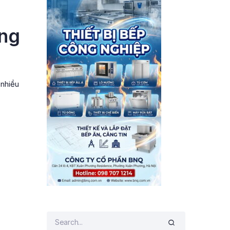
áng
 nhiều
s