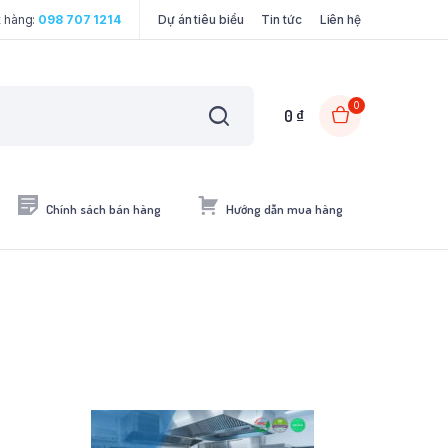
t hàng:
098 707 1214
Dự án tiêu biểu
Tin tức
Liên hệ
0
0
₫
Chính sách bán hàng
Hướng dẫn mua hàng