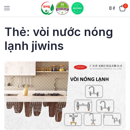
0
0
₫
Thẻ:
vòi nước nóng
lạnh jiwins