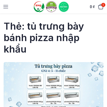
0
0
₫
Thẻ:
tủ trưng bày
bánh pizza nhập
khẩu