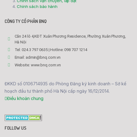
Chính sách vận chuyển, lắp đặt
Chính sách bảo hành
CÔNG TY CỔ PHẦN BNQ
Căn 24 lô 4,KĐT Xuân Phương Residence, Phường Xuân Phương,
Hà Nội
Tel: 024.3 797 0635 | Hotline: 098 707 1214
Email: admin@bnq.com.vn
Website: www.bnq.com.vn
ĐKKD số 0106714935 do Phòng Đăng ký kinh doanh – Sở kế
hoạch đầu tư thành phố Hà Nội cấp ngày 16/12/2014.
Điều khoản chung
FOLLOW US