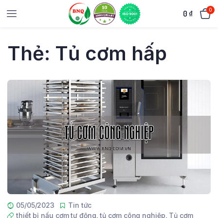
0
0
₫
Thẻ:
Tủ cơm hấp
05/05/2023
Tin tức
thiết bị nấu cơm tự động
,
tủ cơm công nghiệp
,
Tủ cơm