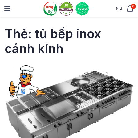
0
0
₫
Thẻ:
tủ bếp inox
cánh kính