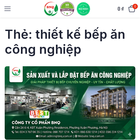
0
0
₫
Thẻ:
thiết kế bếp ăn
công nghiệp