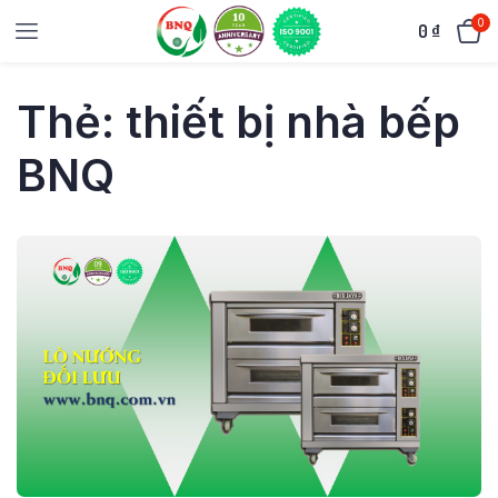
0
0
₫
Thẻ:
thiết bị nhà bếp
BNQ