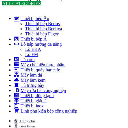
ALL CATEGORIES
TOTAL 291 PRODUCTS
Thiết bị bếp Âu
Thiết bị bếp Bertos
Thiết bị bếp Berjaya
Thiết bị bếp Fagor
Thiết bị bếp Á
Lò hấp nướng đa năng
Lò EKA
Lò FM
Tủ cơm
Máy chế biến thực phẩm
Thiết bị quầy bar cafe
Máy làm đá
Máy làm kem
Tủ trưng bày
Máy rửa bát công nghiệp
Thiết bị đông lạnh
Thiết bị giặt là
Thiết bị inox
Linh phụ kiện bếp công nghiệp
Trang chủ
Giới thiệu