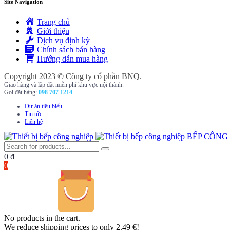
Site Navigation
Trang chủ
Giới thiệu
Dịch vụ định kỳ
Chính sách bán hàng
Hướng dẫn mua hàng
Copyright 2023 © Công ty cổ phần BNQ.
Giao hàng và lắp đặt miễn phí khu vực nội thành.
Gọi đặt hàng:
098 707 1214
Dự án tiêu biểu
Tin tức
Liên hệ
BẾP CÔNG
0
₫
0
No products in the cart.
We reduce shipping prices to only 2.49 €!