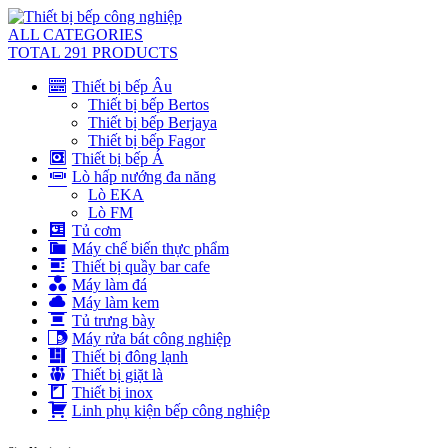
ALL CATEGORIES
TOTAL 291 PRODUCTS
Thiết bị bếp Âu
Thiết bị bếp Bertos
Thiết bị bếp Berjaya
Thiết bị bếp Fagor
Thiết bị bếp Á
Lò hấp nướng đa năng
Lò EKA
Lò FM
Tủ cơm
Máy chế biến thực phẩm
Thiết bị quầy bar cafe
Máy làm đá
Máy làm kem
Tủ trưng bày
Máy rửa bát công nghiệp
Thiết bị đông lạnh
Thiết bị giặt là
Thiết bị inox
Linh phụ kiện bếp công nghiệp