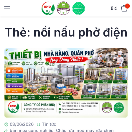
0
0
₫
Thẻ:
nồi nấu phở điện
03/06/2026
Tin tức
bàn inox công nghiệp
,
Chậu rửa inox
,
máy rửa chén