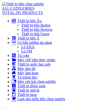
ALL CATEGORIES
TOTAL 291 PRODUCTS
Thiết bị bếp Âu
Thiết bị bếp Bertos
Thiết bị bếp Berjaya
Thiết bị bếp Fagor
Thiết bị bếp Á
Lò hấp nướng đa năng
Lò EKA
Lò FM
Tủ cơm
Máy chế biến thực phẩm
Thiết bị quầy bar cafe
Máy làm đá
Máy làm kem
Tủ trưng bày
Máy rửa bát công nghiệp
Thiết bị đông lạnh
Thiết bị giặt là
Thiết bị inox
Linh phụ kiện bếp công nghiệp