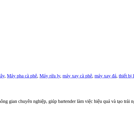
cây
,
Máy pha cà phê
,
Máy rửa ly
,
máy xay cà phê
,
máy xay đá
,
thiết bị 
hông gian chuyên nghiệp, giúp bartender làm việc hiệu quả và tạo trải n