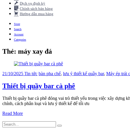
Dịch vụ định kỳ
Chính sách bán hàng
Hướng dẫn mua hàng
Store
Search
Account
Categories
Thẻ:
máy xay đá
21/10/2025
Tin tức
bàn pha chế
,
lưu ý thiết kế quầy bar
,
Máy ép trái 
Thiết bị quầy bar cà phê
Thiết bị quầy bar cà phê đóng vai trò thiết yếu trong việc xây dựng k
chính, cách phân loại và lưu ý thiết kế để tối ưu
Read More