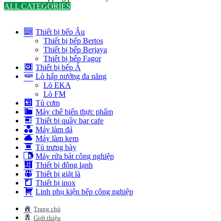
ALL CATEGORIES
TOTAL 291 PRODUCTS
Thiết bị bếp Âu
Thiết bị bếp Bertos
Thiết bị bếp Berjaya
Thiết bị bếp Fagor
Thiết bị bếp Á
Lò hấp nướng đa năng
Lò EKA
Lò FM
Tủ cơm
Máy chế biến thực phẩm
Thiết bị quầy bar cafe
Máy làm đá
Máy làm kem
Tủ trưng bày
Máy rửa bát công nghiệp
Thiết bị đông lạnh
Thiết bị giặt là
Thiết bị inox
Linh phụ kiện bếp công nghiệp
Trang chủ
Giới thiệu