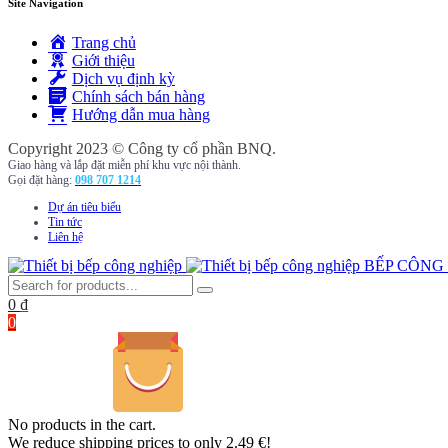
Site Navigation
Trang chủ
Giới thiệu
Dịch vụ định kỳ
Chính sách bán hàng
Hướng dẫn mua hàng
Copyright 2023 © Công ty cổ phần BNQ.
Giao hàng và lắp đặt miễn phí khu vực nội thành.
Gọi đặt hàng:
098 707 1214
Dự án tiêu biểu
Tin tức
Liên hệ
BẾP CÔNG
0
₫
0
No products in the cart.
We reduce shipping prices to only 2.49 €!