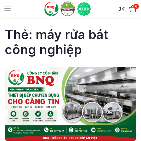
0
0
₫
Thẻ:
máy rửa bát
công nghiệp