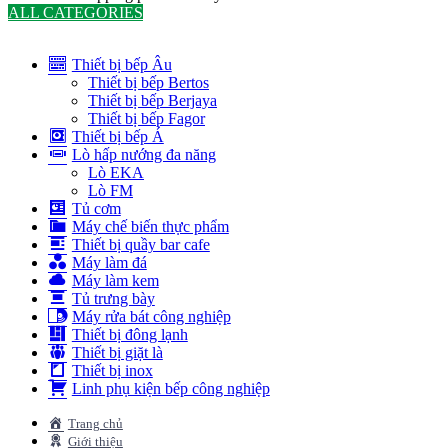
ALL CATEGORIES
TOTAL 291 PRODUCTS
Thiết bị bếp Âu
Thiết bị bếp Bertos
Thiết bị bếp Berjaya
Thiết bị bếp Fagor
Thiết bị bếp Á
Lò hấp nướng đa năng
Lò EKA
Lò FM
Tủ cơm
Máy chế biến thực phẩm
Thiết bị quầy bar cafe
Máy làm đá
Máy làm kem
Tủ trưng bày
Máy rửa bát công nghiệp
Thiết bị đông lạnh
Thiết bị giặt là
Thiết bị inox
Linh phụ kiện bếp công nghiệp
Trang chủ
Giới thiệu