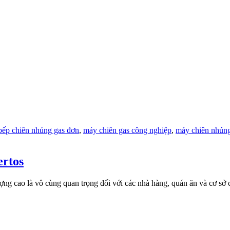
bếp chiên nhúng gas đơn
,
máy chiên gas công nghiệp
,
máy chiên nhún
ertos
 lượng cao là vô cùng quan trọng đối với các nhà hàng, quán ăn và cơ 