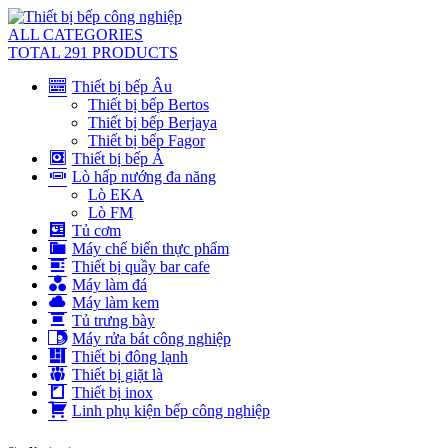
ALL CATEGORIES
TOTAL 291 PRODUCTS
Thiết bị bếp Âu
Thiết bị bếp Bertos
Thiết bị bếp Berjaya
Thiết bị bếp Fagor
Thiết bị bếp Á
Lò hấp nướng đa năng
Lò EKA
Lò FM
Tủ cơm
Máy chế biến thực phẩm
Thiết bị quầy bar cafe
Máy làm đá
Máy làm kem
Tủ trưng bày
Máy rửa bát công nghiệp
Thiết bị đông lạnh
Thiết bị giặt là
Thiết bị inox
Linh phụ kiện bếp công nghiệp