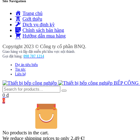
Site Navigation
Trang chủ
Giới thiệu
Dịch vụ định kỳ
Chính sách bán hàng
Hướng dẫn mua hàng
Copyright 2023 © Công ty cổ phần BNQ.
Giao hàng và lắp đặt miễn phí khu vực nội thành.
Gọi đặt hàng:
098 707 1214
Dự án tiêu biểu
Tin tức
Liên hệ
BẾP CÔNG
0
₫
0
No products in the cart.
We reduce shipping prices to only 2.49 €!