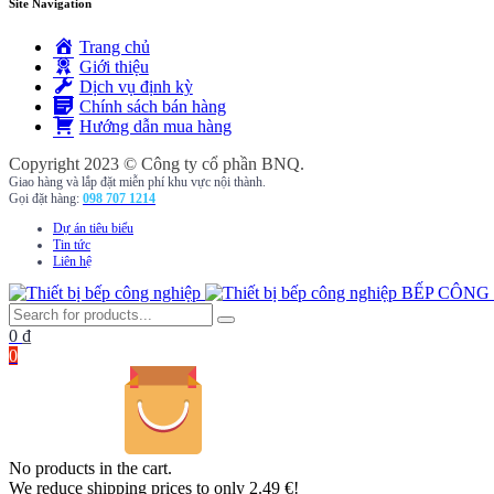
Site Navigation
Trang chủ
Giới thiệu
Dịch vụ định kỳ
Chính sách bán hàng
Hướng dẫn mua hàng
Copyright 2023 © Công ty cổ phần BNQ.
Giao hàng và lắp đặt miễn phí khu vực nội thành.
Gọi đặt hàng:
098 707 1214
Dự án tiêu biểu
Tin tức
Liên hệ
BẾP CÔNG
0
₫
0
No products in the cart.
We reduce shipping prices to only 2.49 €!