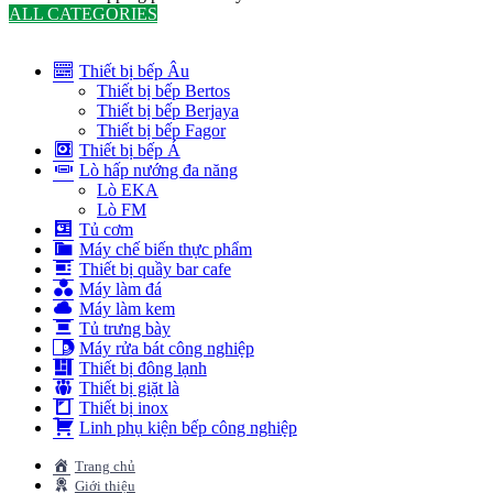
ALL CATEGORIES
TOTAL 291 PRODUCTS
Thiết bị bếp Âu
Thiết bị bếp Bertos
Thiết bị bếp Berjaya
Thiết bị bếp Fagor
Thiết bị bếp Á
Lò hấp nướng đa năng
Lò EKA
Lò FM
Tủ cơm
Máy chế biến thực phẩm
Thiết bị quầy bar cafe
Máy làm đá
Máy làm kem
Tủ trưng bày
Máy rửa bát công nghiệp
Thiết bị đông lạnh
Thiết bị giặt là
Thiết bị inox
Linh phụ kiện bếp công nghiệp
Trang chủ
Giới thiệu