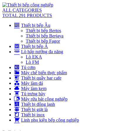
ALL CATEGORIES
TOTAL 291 PRODUCTS
Thiết bị bếp Âu
Thiết bị bếp Bertos
Thiết bị bếp Berjaya
Thiết bị bếp Fagor
Thiết bị bếp Á
Lò hấp nướng đa năng
Lò EKA
Lò FM
Tủ cơm
Máy chế biến thực phẩm
Thiết bị quầy bar cafe
Máy làm đá
Máy làm kem
Tủ trưng bày
Máy rửa bát công nghiệp
Thiết bị đông lạnh
Thiết bị giặt là
Thiết bị inox
Linh phụ kiện bếp công nghiệp