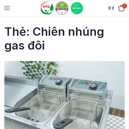
0
0
₫
Thẻ:
Chiên nhúng
gas đôi