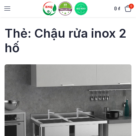
0
0
₫
Thẻ:
Chậu rửa inox 2
hố