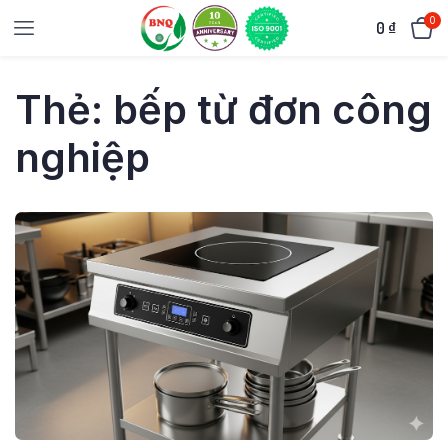
0
0
₫
Thẻ:
bếp từ đơn công
nghiệp