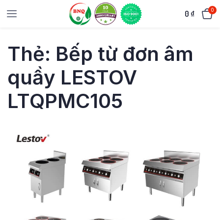
0
0
₫
Thẻ:
Bếp từ đơn âm
quầy LESTOV
LTQPMC105