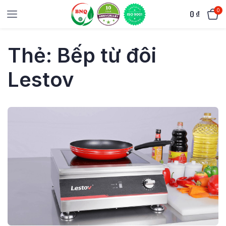
0
0
₫
Thẻ:
Bếp từ đôi
Lestov