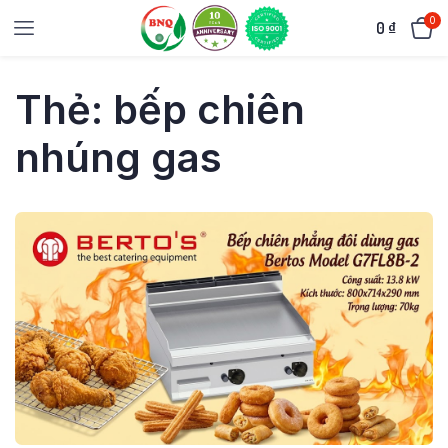
0
0
₫
Thẻ:
bếp chiên
nhúng gas