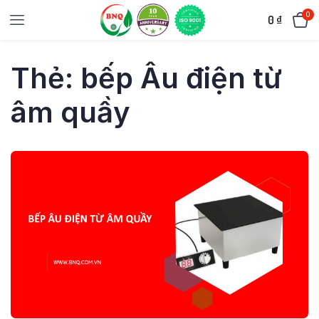
0
0
₫
Thẻ:
bếp Âu điện từ
âm quầy