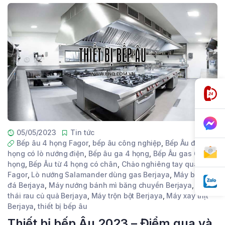
05/05/2023
Tin tức
Bếp âu 4 họng Fagor
,
bếp âu công nghiệp
,
Bếp Âu điện 6
họng có lò nướng điện
,
Bếp âu ga 4 họng
,
Bếp Âu gas 6
họng
,
Bếp Âu từ 4 họng có chân
,
Chảo nghiêng tay quay
Fagor
,
Lò nướng Salamander dùng gas Berjaya
,
Máy bào
đá Berjaya
,
Máy nướng bánh mì băng chuyền Berjaya
,
Máy
thái rau củ quả Berjaya
,
Máy trộn bột Berjaya
,
Máy xay thịt
Berjaya
,
thiết bị bếp âu
Thiết bị bếp Âu 2023 – Điểm qua và