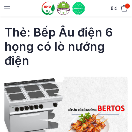
0
0
₫
Thẻ:
Bếp Âu điện 6
họng có lò nướng
điện