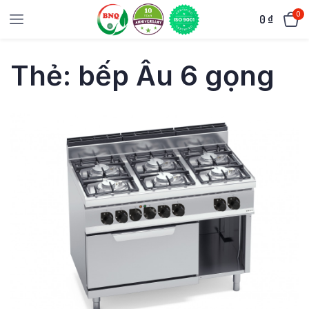
0
0
₫
Thẻ:
bếp Âu 6 gọng