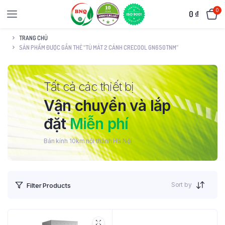
0
0
₫
TRANG CHỦ
SẢN PHẨM ĐƯỢC GẮN THẺ “TỦ MÁT 2 CÁNH CRECOOL GN650TNM”
Tất cả các thiết bị
Vận chuyển và lắp
đặt
Miễn phí
Bán kính 10km nội thành Hà Nội
Sort by
Filter Products