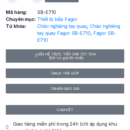
Mã hàng:
SB-E710
Chuyên mục:
Thiết bị bếp Fagor
Từ khóa:
Chảo nghiêng tay quay
,
Chảo nghiêng
tay quay Fagor SB-E710
,
Fagor SB-
E710
LIÊN HỆ TRỰC TIẾP 098 707 1214
(Để có giá tốt nhất)
MUA TRẢ GÓP
NHẬN BÁO GIÁ
CAM KẾT
Giao hàng miễn phí trong 24h (chỉ áp dụng khu