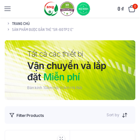
0
0
₫
TRANG CHỦ
SẢN PHẨM ĐƯỢC GẮN THẺ “SR-60TP2 E”
Tất cả các thiết bị
Vận chuyển và lắp
đặt
Miễn phí
Bán kính 10km nội thành Hà Nội
Sort by
Filter Products