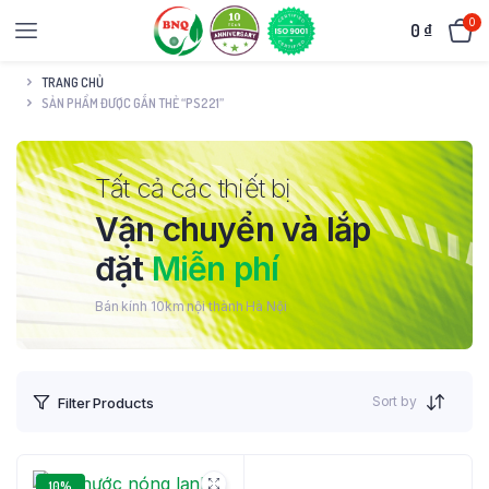
0
0
₫
TRANG CHỦ
SẢN PHẨM ĐƯỢC GẮN THẺ “PS221”
Tất cả các thiết bị
Vận chuyển và lắp
đặt
Miễn phí
Bán kính 10km nội thành Hà Nội
Sort by
Filter Products
10%