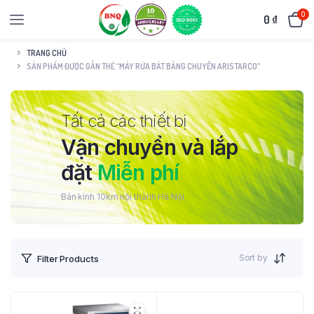
0
0
₫
TRANG CHỦ
SẢN PHẨM ĐƯỢC GẮN THẺ “MÁY RỬA BÁT BĂNG CHUYỀN ARISTARCO”
Tất cả các thiết bị
Vận chuyển và lắp
đặt
Miễn phí
Bán kính 10km nội thành Hà Nội
Sort by
Filter Products